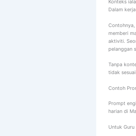
Konteks ia
Dalam kerja
Contohnya, 
memberi mak
aktiviti. S
pelanggan s
Tanpa konte
tidak sesua
Contoh Prom
Prompt engi
harian di Ma
Untuk Guru