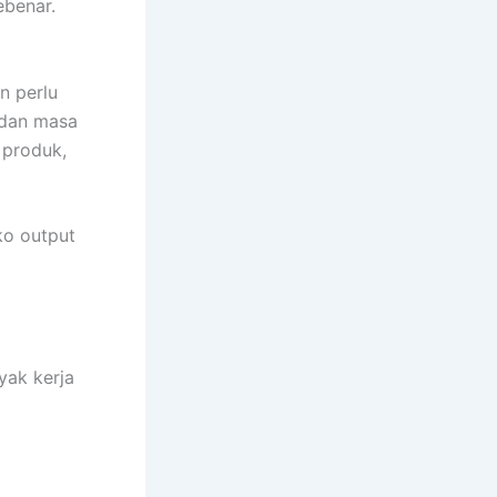
ebenar.
n perlu
 dan masa
 produk,
ko output
yak kerja