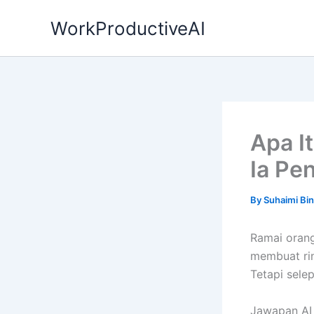
Skip
WorkProductiveAI
to
content
Apa I
Ia Pe
By
Suhaimi Bin
Ramai orang
membuat ri
Tetapi sele
Jawapan AI 