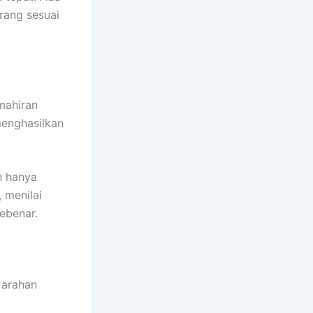
rang sesuai
emahiran
menghasilkan
n hanya
 menilai
ebenar.
 arahan