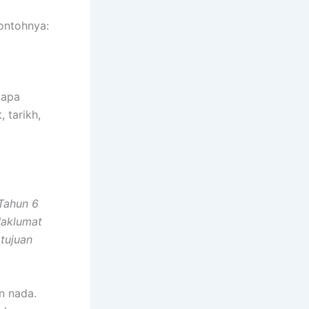
ontohnya:
iapa
 tarikh,
Tahun 6
Maklumat
tujuan
n nada.