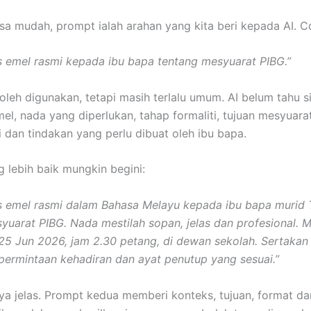
a mudah, prompt ialah arahan yang kita beri kepada AI. C
is emel rasmi kepada ibu bapa tentang mesyuarat PIBG.”
boleh digunakan, tetapi masih terlalu umum. AI belum tahu s
l, nada yang diperlukan, tahap formaliti, tujuan mesyuarat,
i dan tindakan yang perlu dibuat oleh ibu bapa.
 lebih baik mungkin begini:
is emel rasmi dalam Bahasa Melayu kepada ibu bapa murid 
yuarat PIBG. Nada mestilah sopan, jelas dan profesional. 
25 Jun 2026, jam 2.30 petang, di dewan sekolah. Sertakan 
permintaan kehadiran dan ayat penutup yang sesuai.”
a jelas. Prompt kedua memberi konteks, tujuan, format da