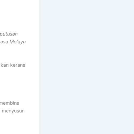
eputusan
hasa Melayu
akan kerana
 membina
n menyusun