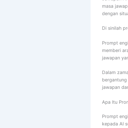
masa jawapa
dengan situ
Di sinilah 
Prompt engi
memberi ara
jawapan yan
Dalam zama
bergantung 
jawapan dan
Apa Itu Pro
Prompt engi
kepada AI s