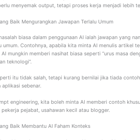
perlu menyemak output, tetapi proses kerja menjadi lebih t
Yang Baik Mengurangkan Jawapan Terlalu Umum
masalah biasa dalam penggunaan AI ialah jawapan yang na
lu umum. Contohnya, apabila kita minta AI menulis artikel t
i, AI mungkin memberi nasihat biasa seperti “urus masa den
an teknologi”.
rti itu tidak salah, tetapi kurang bernilai jika tiada contoh
 aplikasi sebenar.
pt engineering, kita boleh minta AI memberi contoh khusu
, pekerja pejabat, usahawan kecil atau blogger.
Yang Baik Membantu AI Faham Konteks