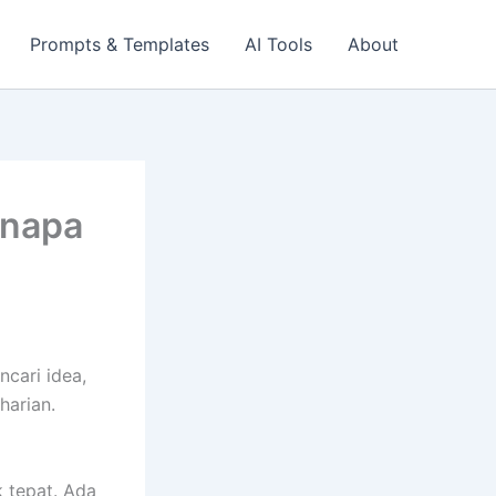
Prompts & Templates
AI Tools
About
enapa
cari idea,
harian.
 tepat. Ada