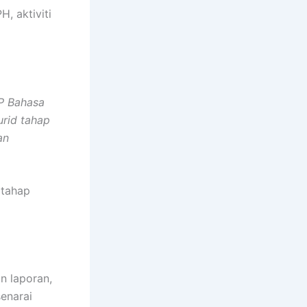
, aktiviti
dP Bahasa
urid tahap
an
 tahap
n laporan,
enarai