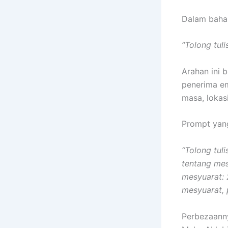
Dalam bahas
“Tolong tul
Arahan ini 
penerima eme
masa, lokas
Prompt yang
“Tolong tul
tentang mes
mesyuarat: 
mesyuarat, 
Perbezaanny