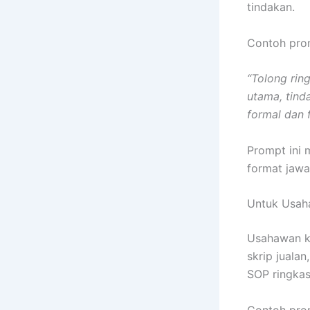
tindakan.
Contoh pro
“Tolong rin
utama, tin
formal dan f
Prompt ini 
format jawa
Untuk Usah
Usahawan k
skrip jual
SOP ringkas