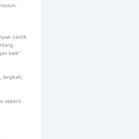
ersusun.
mpak cantik
entang
gan baik”
, langkah,
s seperti