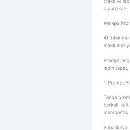
Maka AI leb
digunakan.
Kenapa Prom
AI tidak me
maklumat yan
Prompt eng
lebih tepat,
1. Prompt Y
Tanpa promp
berkali-kal
membantu.
Sebaliknya,