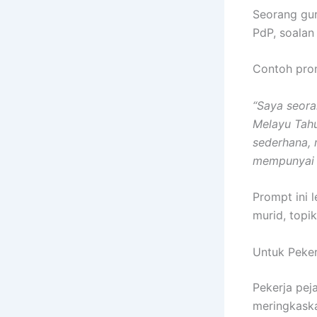
Seorang gu
PdP, soalan 
Contoh pro
“Saya seora
Melayu Tahun
sederhana, 
mempunyai pe
Prompt ini 
murid, topik
Untuk Peker
Pekerja pej
meringkask