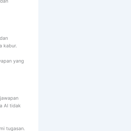
 dan
 dan
a kabur.
wapan yang
 jawapan
 AI tidak
mi tugasan.