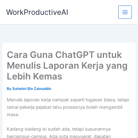
Skip
WorkProductiveAI
to
content
Cara Guna ChatGPT untuk
Menulis Laporan Kerja yang
Lebih Kemas
By
Suhaimi Bin Zainuddin
Menulis laporan kerja nampak seperti tugasan biasa, tetapi
ramai pekerja pejabat tahu prosesnya boleh mengambil
masa.
Kadang-kadang isi sudah ada, tetapi susunannya
bercampur-campur. Ada nota mesyuarat, dapatan