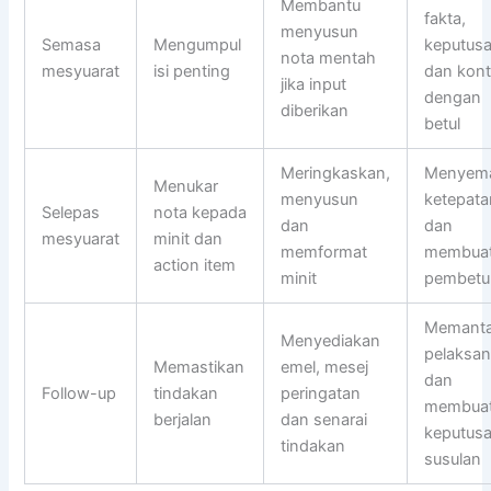
Membantu
fakta,
menyusun
Semasa
Mengumpul
keputus
nota mentah
mesyuarat
isi penting
dan kon
jika input
dengan
diberikan
betul
Meringkaskan,
Menyem
Menukar
menyusun
ketepata
Selepas
nota kepada
dan
dan
mesyuarat
minit dan
memformat
membua
action item
minit
pembetu
Memant
Menyediakan
pelaksa
Memastikan
emel, mesej
dan
Follow-up
tindakan
peringatan
membua
berjalan
dan senarai
keputus
tindakan
susulan