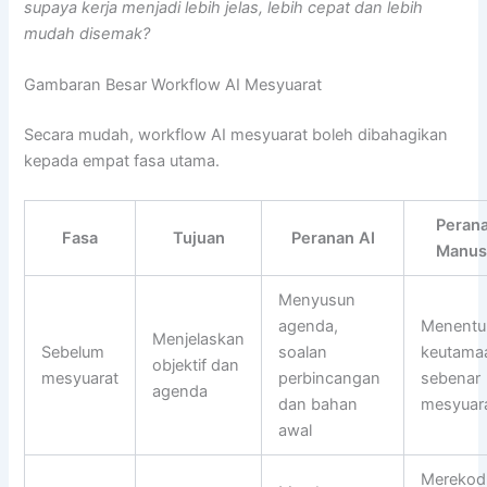
supaya kerja menjadi lebih jelas, lebih cepat dan lebih
mudah disemak?
Gambaran Besar Workflow AI Mesyuarat
Secara mudah, workflow AI mesyuarat boleh dibahagikan
kepada empat fasa utama.
Peran
Fasa
Tujuan
Peranan AI
Manus
Menyusun
agenda,
Menentu
Menjelaskan
Sebelum
soalan
keutama
objektif dan
mesyuarat
perbincangan
sebenar
agenda
dan bahan
mesyuar
awal
Merekod