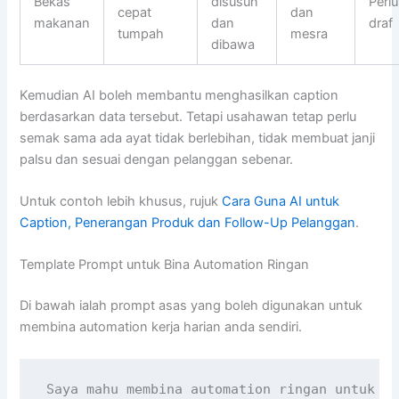
Bekas
disusun
Perlu
cepat
dan
makanan
dan
draf
tumpah
mesra
dibawa
Kemudian AI boleh membantu menghasilkan caption
berdasarkan data tersebut. Tetapi usahawan tetap perlu
semak sama ada ayat tidak berlebihan, tidak membuat janji
palsu dan sesuai dengan pelanggan sebenar.
Untuk contoh lebih khusus, rujuk
Cara Guna AI untuk
Caption, Penerangan Produk dan Follow-Up Pelanggan
.
Template Prompt untuk Bina Automation Ringan
Di bawah ialah prompt asas yang boleh digunakan untuk
membina automation kerja harian anda sendiri.
Saya mahu membina automation ringan untuk ke